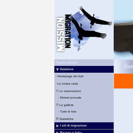
Pagina iniziale
Det
Database
-
Homepage dei dati
-
La nostra carta
Le osservazioni
-
Sintesi annuale
Le gallerie
-
Tutte le foto
Statistiche
I siti di migrazione
Risorse e links