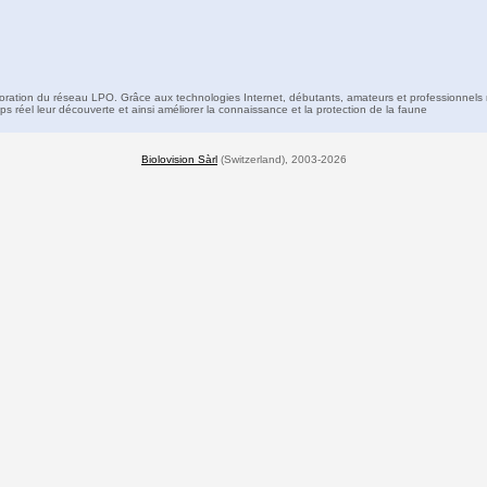
boration du réseau LPO. Grâce aux technologies Internet, débutants, amateurs et professionnels 
s réel leur découverte et ainsi améliorer la connaissance et la protection de la faune
Biolovision Sàrl
(Switzerland), 2003-2026