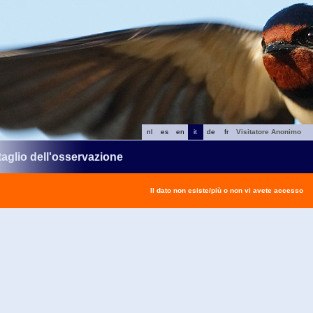
nl
es
en
it
de
fr
Visitatore Anonimo
taglio dell'osservazione
Il dato non esiste/più o non vi avete accesso