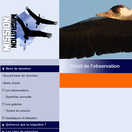
Accueil
Détail de l'observation
Base de données
-
Accueil base de données
-
Notre charte
Les observations
-
Synthèse annuelle
Les galeries
-
Toutes les photos
Statistiques d'utilisation
Qu'est-ce que la migration ?
Les sites de migration