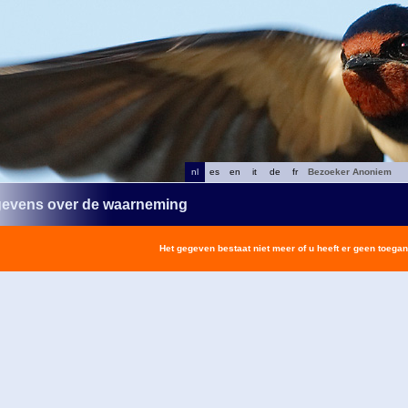
nl
es
en
it
de
fr
Bezoeker Anoniem
evens over de waarneming
Het gegeven bestaat niet meer of u heeft er geen toegan