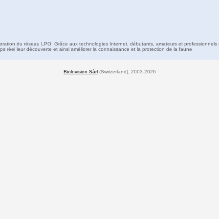
boration du réseau LPO. Grâce aux technologies Internet, débutants, amateurs et professionnels 
s réel leur découverte et ainsi améliorer la connaissance et la protection de la faune
Biolovision Sàrl
(Switzerland), 2003-2026