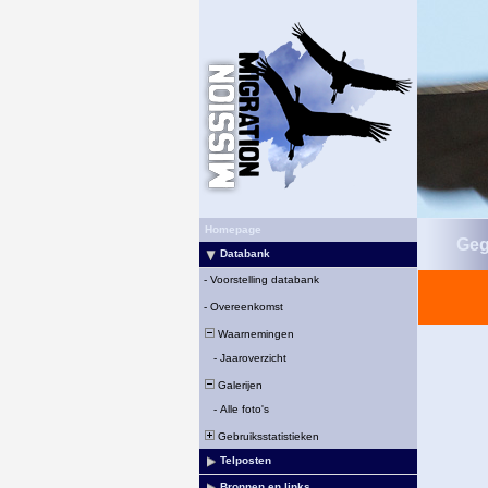
Homepage
Geg
Databank
-
Voorstelling databank
-
Overeenkomst
Waarnemingen
-
Jaaroverzicht
Galerijen
-
Alle foto's
Gebruiksstatistieken
Telposten
Bronnen en links