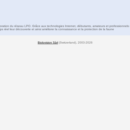
boration du réseau LPO. Grâce aux technologies Internet, débutants, amateurs et professionnels 
s réel leur découverte et ainsi améliorer la connaissance et la protection de la faune
Biolovision Sàrl
(Switzerland), 2003-2026