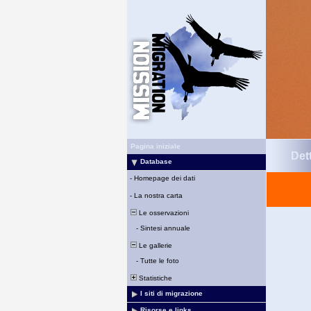
Pagina iniziale
Det
Database
-
Homepage dei dati
-
La nostra carta
Le osservazioni
-
Sintesi annuale
Le gallerie
-
Tutte le foto
Statistiche
I siti di migrazione
Risorse e links