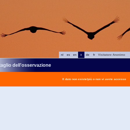
nl
es
en
it
de
fr
Visitatore Anonimo
taglio dell'osservazione
Il dato non esiste/più o non vi avete accesso