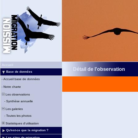
Accueil
Détail de l'observation
Base de données
-
Accueil base de données
-
Notre charte
Les observations
-
Synthèse annuelle
Les galeries
-
Toutes les photos
Statistiques d'utilisation
Qu'est-ce que la migration ?
Les sites de migration