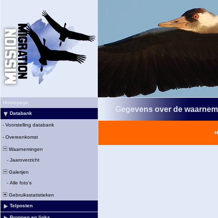
Homepage
Gegevens over de waarnem
Databank
-
Voorstelling databank
H
-
Overeenkomst
Waarnemingen
-
Jaaroverzicht
Galerijen
-
Alle foto's
Gebruiksstatistieken
Telposten
Bronnen en links