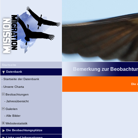
Startseite
Bemerkung zur Beobachtu
Datenbank
-
Startseite der Datenbank
Die 
-
Unsere Charta
Beobachtungen
-
Jahresübersicht
Galerien
-
Alle Bilder
Websitestatistik
Die Beobachtungsplätze
Links und Informationen