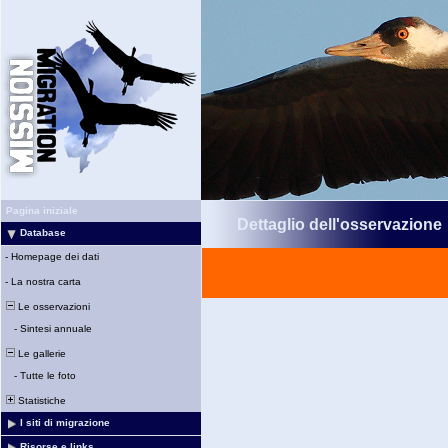
Pagina iniziale
Dettaglio dell'osservazione
Database
-
Homepage dei dati
-
La nostra carta
Le osservazioni
-
Sintesi annuale
Le gallerie
-
Tutte le foto
Statistiche
I siti di migrazione
Risorse e links