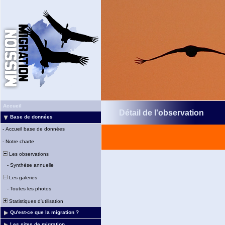
Accueil
Détail de l'observation
Base de données
-
Accueil base de données
-
Notre charte
Les observations
-
Synthèse annuelle
Les galeries
-
Toutes les photos
Statistiques d'utilisation
Qu'est-ce que la migration ?
Les sites de migration