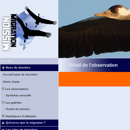
Accueil
Détail de l'observation
Base de données
-
Accueil base de données
-
Notre charte
Les observations
-
Synthèse annuelle
Les galeries
-
Toutes les photos
Statistiques d'utilisation
Qu'est-ce que la migration ?
Les sites de migration