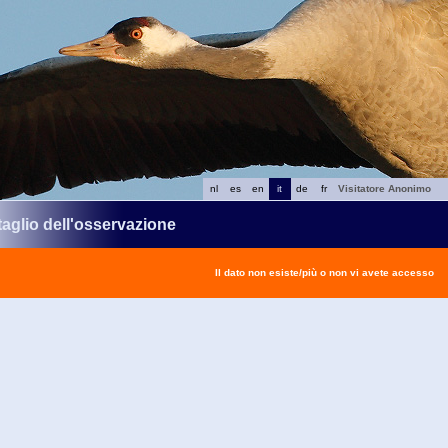
nl
es
en
it
de
fr
Visitatore Anonimo
taglio dell'osservazione
Il dato non esiste/più o non vi avete accesso