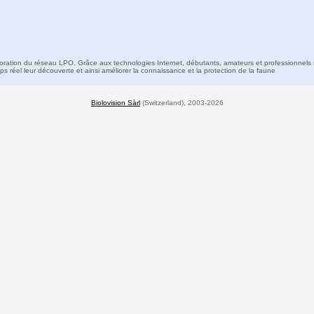
boration du réseau LPO. Grâce aux technologies Internet, débutants, amateurs et professionnels 
s réel leur découverte et ainsi améliorer la connaissance et la protection de la faune
Biolovision Sàrl
(Switzerland), 2003-2026