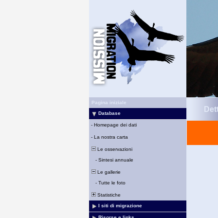
Pagina iniziale
Det
Database
-
Homepage dei dati
-
La nostra carta
Le osservazioni
-
Sintesi annuale
Le gallerie
-
Tutte le foto
Statistiche
I siti di migrazione
Risorse e links