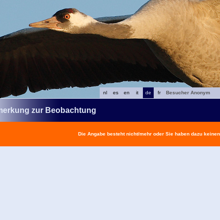
nl
es
en
it
de
fr
Besucher Anonym
erkung zur Beobachtung
Die Angabe besteht nicht/mehr oder Sie haben dazu keine