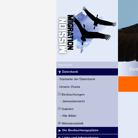
Startseite
Bem
Datenbank
-
Startseite der Datenbank
-
Unsere Charta
Beobachtungen
-
Jahresübersicht
Galerien
-
Alle Bilder
Websitestatistik
Die Beobachtungsplätze
Links und Informationen