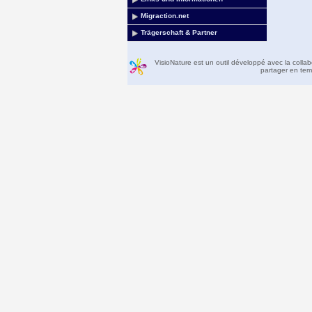
Migraction.net
Trägerschaft & Partner
VisioNature est un outil développé avec la colla
partager en temp