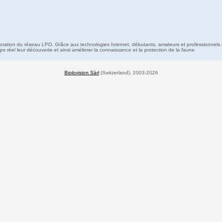
boration du réseau LPO. Grâce aux technologies Internet, débutants, amateurs et professionnels 
s réel leur découverte et ainsi améliorer la connaissance et la protection de la faune
Biolovision Sàrl
(Switzerland), 2003-2026