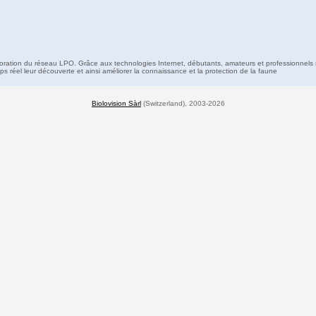
boration du réseau LPO. Grâce aux technologies Internet, débutants, amateurs et professionnels 
s réel leur découverte et ainsi améliorer la connaissance et la protection de la faune
Biolovision Sàrl
(Switzerland), 2003-2026