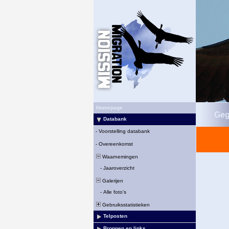
Homepage
Geg
Databank
-
Voorstelling databank
-
Overeenkomst
Waarnemingen
-
Jaaroverzicht
Galerijen
-
Alle foto's
Gebruiksstatistieken
Telposten
Bronnen en links