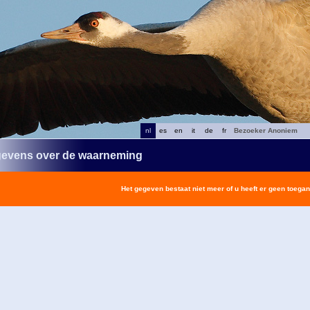
nl
es
en
it
de
fr
Bezoeker Anoniem
evens over de waarneming
Het gegeven bestaat niet meer of u heeft er geen toegan