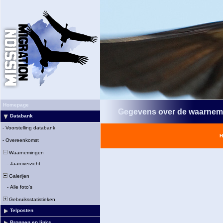
Homepage
Gegevens over de waarnem
Databank
-
Voorstelling databank
H
-
Overeenkomst
Waarnemingen
-
Jaaroverzicht
Galerijen
-
Alle foto's
Gebruiksstatistieken
Telposten
Bronnen en links