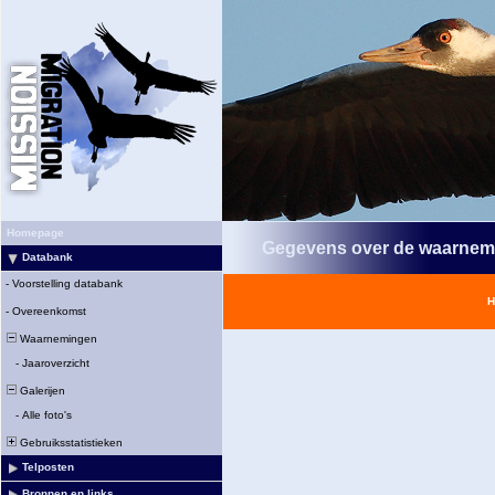
Homepage
Gegevens over de waarnem
Databank
-
Voorstelling databank
H
-
Overeenkomst
Waarnemingen
-
Jaaroverzicht
Galerijen
-
Alle foto's
Gebruiksstatistieken
Telposten
Bronnen en links