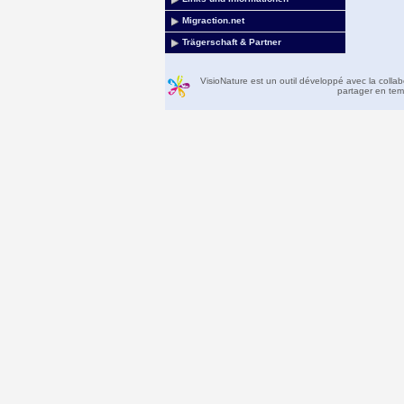
Migraction.net
Trägerschaft & Partner
VisioNature est un outil développé avec la colla
partager en temp