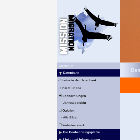
Startseite
Bem
Datenbank
-
Startseite der Datenbank
-
Unsere Charta
Beobachtungen
-
Jahresübersicht
Galerien
-
Alle Bilder
Websitestatistik
Die Beobachtungsplätze
Links und Informationen