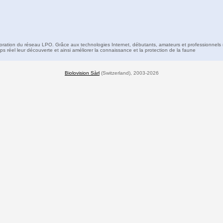
boration du réseau LPO. Grâce aux technologies Internet, débutants, amateurs et professionnels 
s réel leur découverte et ainsi améliorer la connaissance et la protection de la faune
Biolovision Sàrl
(Switzerland), 2003-2026