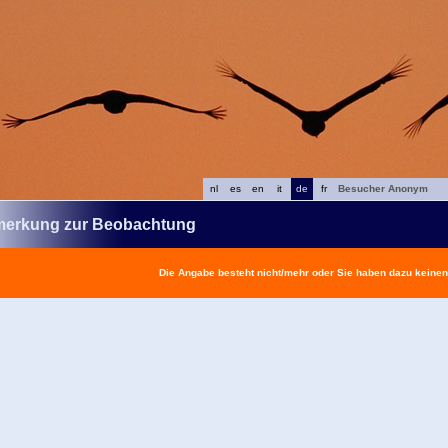
nl
es
en
it
de
fr
Besucher Anonym
erkung zur Beobachtung
Die Angabe besteht nicht/mehr oder Sie haben dazu keine