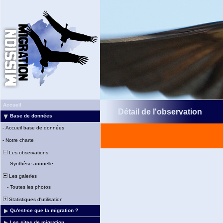
Accueil
Détail de l'observation
Base de données
-
Accueil base de données
-
Notre charte
Les observations
-
Synthèse annuelle
Les galeries
-
Toutes les photos
Statistiques d'utilisation
Qu'est-ce que la migration ?
Les sites de migration