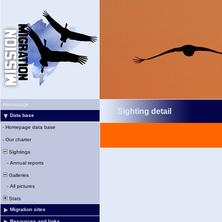
Homepage
Sighting detail
Data base
-
Homepage data base
-
Our charter
Sightings
-
Annual reports
Galleries
-
All pictures
Stats
Migration sites
Resources and links