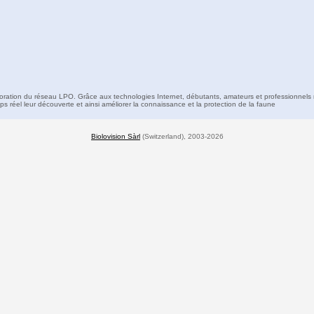
boration du réseau LPO. Grâce aux technologies Internet, débutants, amateurs et professionnels 
s réel leur découverte et ainsi améliorer la connaissance et la protection de la faune
Biolovision Sàrl
(Switzerland), 2003-2026