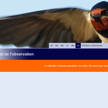
nl
es
en
it
de
fr
Visiteur Anonyme
il de l'observation
La donnée n'existe pas/plus ou vous n'y avez pas ac