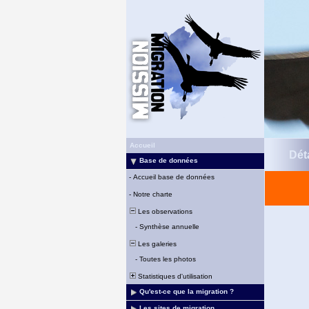
Accueil
Déta
Base de données
-
Accueil base de données
-
Notre charte
Les observations
-
Synthèse annuelle
Les galeries
-
Toutes les photos
Statistiques d'utilisation
Qu'est-ce que la migration ?
Les sites de migration