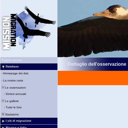
Pagina iniziale
Dettaglio dell'osservazione
Database
-
Homepage dei dati
-
La nostra carta
Le osservazioni
-
Sintesi annuale
Le gallerie
-
Tutte le foto
Statistiche
I siti di migrazione
Risorse e links