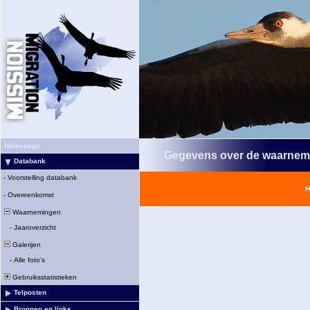
Homepage
Gegevens over de waarnem
Databank
-
Voorstelling databank
H
-
Overeenkomst
Waarnemingen
-
Jaaroverzicht
Galerijen
-
Alle foto's
Gebruiksstatistieken
Telposten
Bronnen en links