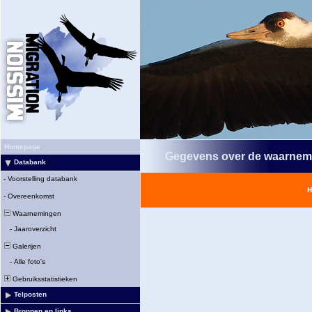
Homepage
Gegevens over de waarnem
Databank
-
Voorstelling databank
H
-
Overeenkomst
Waarnemingen
-
Jaaroverzicht
Galerijen
-
Alle foto's
Gebruiksstatistieken
Telposten
Bronnen en links