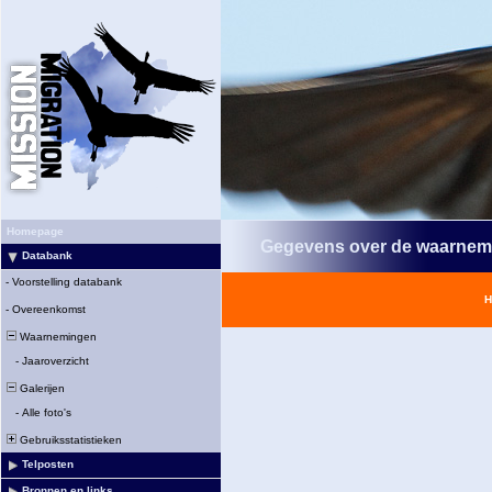
Homepage
Gegevens over de waarnem
Databank
-
Voorstelling databank
H
-
Overeenkomst
Waarnemingen
-
Jaaroverzicht
Galerijen
-
Alle foto's
Gebruiksstatistieken
Telposten
Bronnen en links