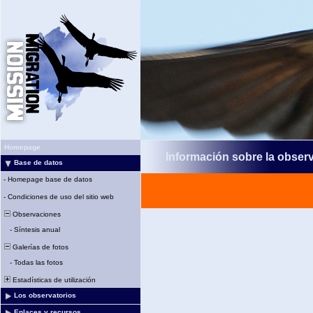
Homepage
Información sobre la obser
Base de datos
-
Homepage base de datos
-
Condiciones de uso del sitio web
Observaciones
-
Síntesis anual
Galerías de fotos
-
Todas las fotos
Estadísticas de utilización
Los observatorios
Enlaces y recursos