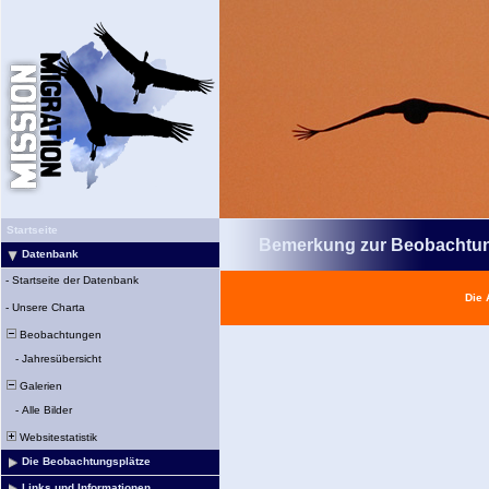
Startseite
Bemerkung zur Beobachtu
Datenbank
-
Startseite der Datenbank
Die 
-
Unsere Charta
Beobachtungen
-
Jahresübersicht
Galerien
-
Alle Bilder
Websitestatistik
Die Beobachtungsplätze
Links und Informationen