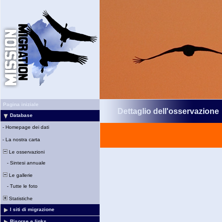
Pagina iniziale
Dettaglio dell'osservazione
Database
-
Homepage dei dati
-
La nostra carta
Le osservazioni
-
Sintesi annuale
Le gallerie
-
Tutte le foto
Statistiche
I siti di migrazione
Risorse e links