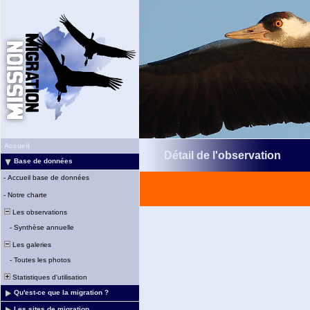
Accueil
Détail de l'observation
Base de données
-
Accueil base de données
-
Notre charte
Les observations
-
Synthèse annuelle
Les galeries
-
Toutes les photos
Statistiques d'utilisation
Qu'est-ce que la migration ?
Les sites de migration