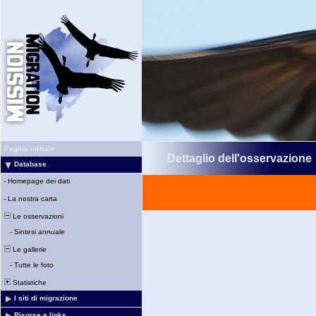
Pagina iniziale
Dettaglio dell'osservazione
Database
-
Homepage dei dati
-
La nostra carta
Le osservazioni
-
Sintesi annuale
Le gallerie
-
Tutte le foto
Statistiche
I siti di migrazione
Risorse e links