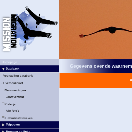
Homepage
Gegevens over de waarnem
Databank
-
Voorstelling databank
H
-
Overeenkomst
Waarnemingen
-
Jaaroverzicht
Galerijen
-
Alle foto's
Gebruiksstatistieken
Telposten
Bronnen en links