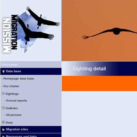
Homepage
Sighting detail
Data base
-
Homepage data base
-
Our charter
Sightings
-
Annual reports
Galleries
-
All pictures
Stats
Migration sites
Resources and links