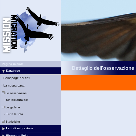
Pagina iniziale
Dettaglio dell'osservazione
Database
-
Homepage dei dati
-
La nostra carta
Le osservazioni
-
Sintesi annuale
Le gallerie
-
Tutte le foto
Statistiche
I siti di migrazione
Risorse e links