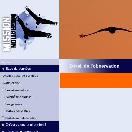
Accueil
Détail de l'observation
Base de données
-
Accueil base de données
-
Notre charte
Les observations
-
Synthèse annuelle
Les galeries
-
Toutes les photos
Statistiques d'utilisation
Qu'est-ce que la migration ?
Les sites de migration