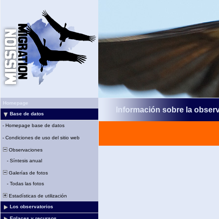
Homepage
Información sobre la obser
Base de datos
-
Homepage base de datos
-
Condiciones de uso del sitio web
Observaciones
-
Síntesis anual
Galerías de fotos
-
Todas las fotos
Estadísticas de utilización
Los observatorios
Enlaces y recursos