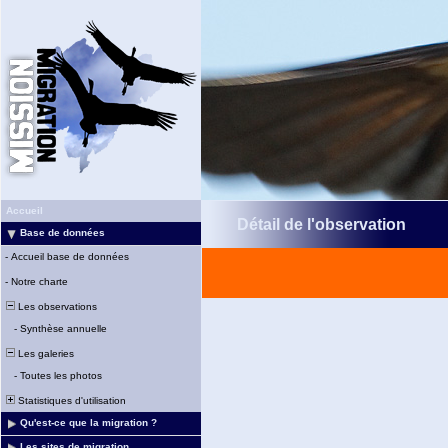
Accueil
Détail de l'observation
Base de données
-
Accueil base de données
-
Notre charte
Les observations
-
Synthèse annuelle
Les galeries
-
Toutes les photos
Statistiques d'utilisation
Qu'est-ce que la migration ?
Les sites de migration