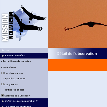
Accueil
Détail de l'observation
Base de données
-
Accueil base de données
-
Notre charte
Les observations
-
Synthèse annuelle
Les galeries
-
Toutes les photos
Statistiques d'utilisation
Qu'est-ce que la migration ?
Les sites de migration