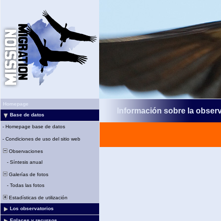
Homepage
Información sobre la obser
Base de datos
-
Homepage base de datos
-
Condiciones de uso del sitio web
Observaciones
-
Síntesis anual
Galerías de fotos
-
Todas las fotos
Estadísticas de utilización
Los observatorios
Enlaces y recursos