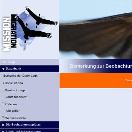
Startseite
Bemerkung zur Beobachtu
Datenbank
-
Startseite der Datenbank
Die 
-
Unsere Charta
Beobachtungen
-
Jahresübersicht
Galerien
-
Alle Bilder
Websitestatistik
Die Beobachtungsplätze
Links und Informationen