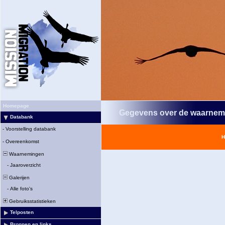
Homepage
Gegevens over de waarnem
Databank
-
Voorstelling databank
H
-
Overeenkomst
Waarnemingen
-
Jaaroverzicht
Galerijen
-
Alle foto's
Gebruiksstatistieken
Telposten
Bronnen en links