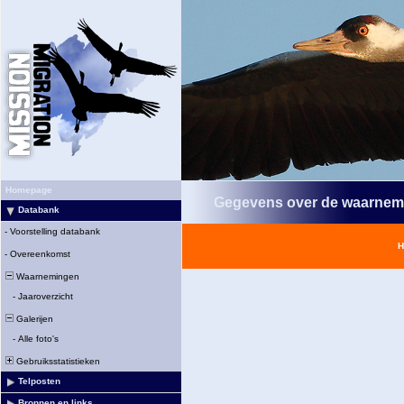
Homepage
Gegevens over de waarnem
Databank
-
Voorstelling databank
H
-
Overeenkomst
Waarnemingen
-
Jaaroverzicht
Galerijen
-
Alle foto's
Gebruiksstatistieken
Telposten
Bronnen en links