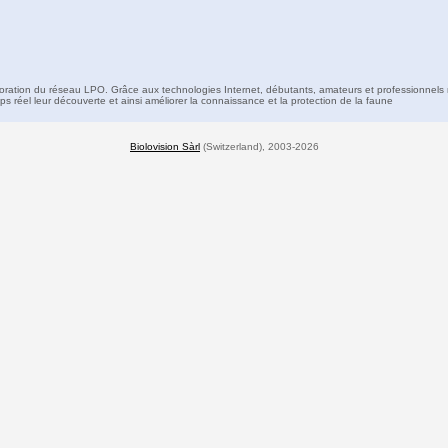
boration du réseau LPO. Grâce aux technologies Internet, débutants, amateurs et professionnels 
s réel leur découverte et ainsi améliorer la connaissance et la protection de la faune
Biolovision Sàrl
(Switzerland), 2003-2026