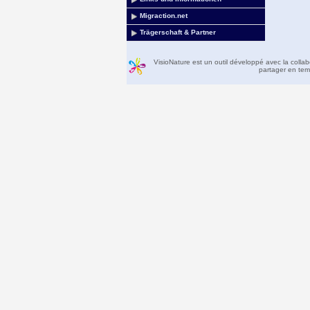
Migraction.net
Trägerschaft & Partner
VisioNature est un outil développé avec la colla
partager en temp