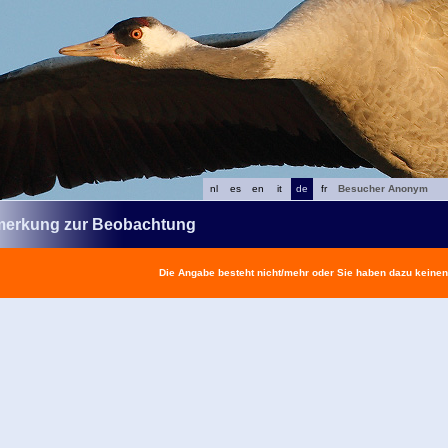
nl
es
en
it
de
fr
Besucher Anonym
erkung zur Beobachtung
Die Angabe besteht nicht/mehr oder Sie haben dazu keine