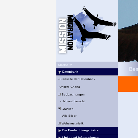
Startseite
Bem
Datenbank
-
Startseite der Datenbank
-
Unsere Charta
Beobachtungen
-
Jahresübersicht
Galerien
-
Alle Bilder
Websitestatistik
Die Beobachtungsplätze
Links und Informationen