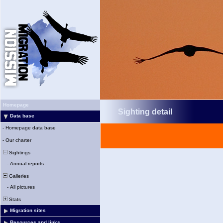
Homepage
Sighting detail
Data base
-
Homepage data base
-
Our charter
Sightings
-
Annual reports
Galleries
-
All pictures
Stats
Migration sites
Resources and links