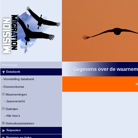
Homepage
Gegevens over de waarnem
Databank
-
Voorstelling databank
H
-
Overeenkomst
Waarnemingen
-
Jaaroverzicht
Galerijen
-
Alle foto's
Gebruiksstatistieken
Telposten
Bronnen en links