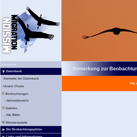
Startseite
Bemerkung zur Beobachtu
Datenbank
-
Startseite der Datenbank
Die 
-
Unsere Charta
Beobachtungen
-
Jahresübersicht
Galerien
-
Alle Bilder
Websitestatistik
Die Beobachtungsplätze
Links und Informationen