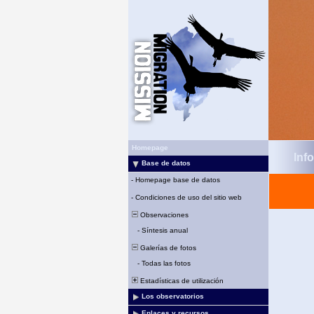
Homepage
Inf
Base de datos
-
Homepage base de datos
-
Condiciones de uso del sitio web
Observaciones
-
Síntesis anual
Galerías de fotos
-
Todas las fotos
Estadísticas de utilización
Los observatorios
Enlaces y recursos