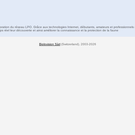
boration du réseau LPO. Grâce aux technologies Internet, débutants, amateurs et professionnels 
s réel leur découverte et ainsi améliorer la connaissance et la protection de la faune
Biolovision Sàrl
(Switzerland), 2003-2026