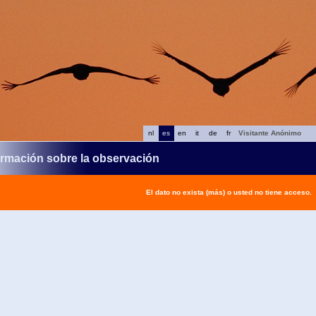
nl
es
en
it
de
fr
Visitante Anónimo
ormación sobre la observación
El dato no exista (más) o usted no tiene acceso.