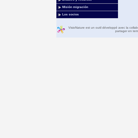
Misión migración
Los socios
VisioNature est un outil développé avec la colla
partager en temp