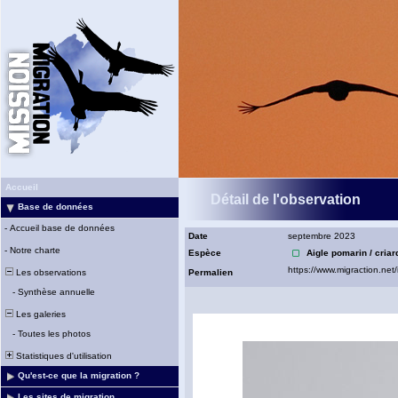
Accueil
Détail de l'observation
Base de données
-
Accueil base de données
Date
septembre 2023
-
Notre charte
Espèce
Aigle pomarin / criar
Les observations
Permalien
-
Synthèse annuelle
Les galeries
-
Toutes les photos
Statistiques d'utilisation
Qu'est-ce que la migration ?
Les sites de migration