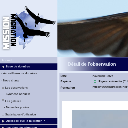
Accueil
Détail de l'observation
Base de données
-
Accueil base de données
Date
novembre 2025
-
Notre charte
Espèce
Pigeon colombin
(Co
Les observations
Permalien
-
Synthèse annuelle
Les galeries
-
Toutes les photos
Statistiques d'utilisation
Qu'est-ce que la migration ?
Les sites de migration