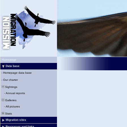
Homepage
Data base
-
Homepage data base
-
Our charter
Sightings
-
Annual reports
Galleries
-
All pictures
Stats
Migration sites
Resources and links