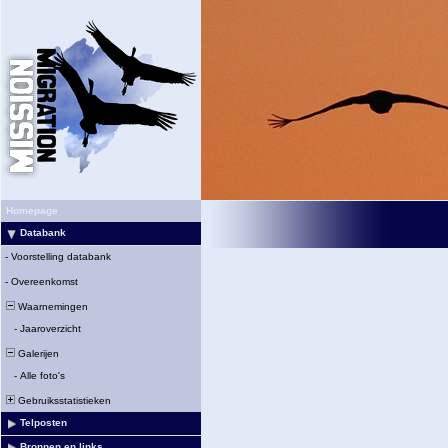
Homepage
Databank
-
Voorstelling databank
-
Overeenkomst
Waarnemingen
-
Jaaroverzicht
Galerijen
-
Alle foto's
Gebruiksstatistieken
Telposten
Bronnen en links