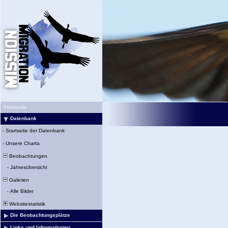
Startseite
Datenbank
-
Startseite der Datenbank
-
Unsere Charta
Beobachtungen
-
Jahresübersicht
Galerien
-
Alle Bilder
Websitestatistik
Die Beobachtungsplätze
Links und Informationen