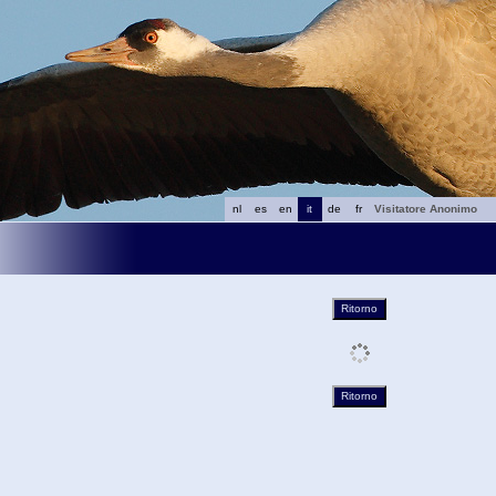
nl
es
en
it
de
fr
Visitatore Anonimo