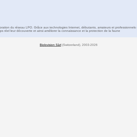
boration du réseau LPO. Grâce aux technologies Internet, débutants, amateurs et professionnels 
s réel leur découverte et ainsi améliorer la connaissance et la protection de la faune
Biolovision Sàrl
(Switzerland), 2003-2026