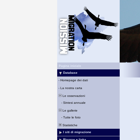
Pagina iniziale
Database
-
Homepage dei dati
-
La nostra carta
Le osservazioni
-
Sintesi annuale
Le gallerie
-
Tutte le foto
Statistiche
I siti di migrazione
Risorse e links